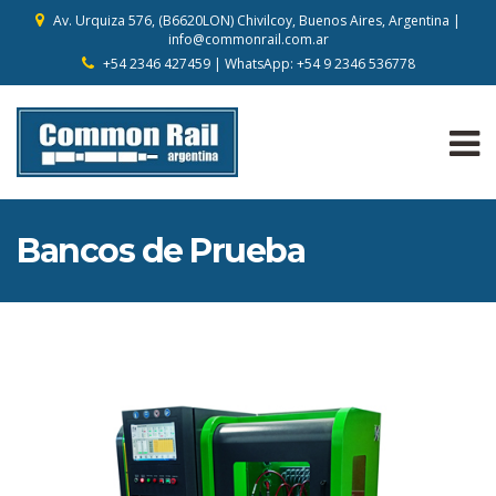
Av. Urquiza 576, (B6620LON) Chivilcoy, Buenos Aires, Argentina |
info@commonrail.com.ar
+54 2346 427459 | WhatsApp: +54 9 2346 536778
Bancos de Prueba