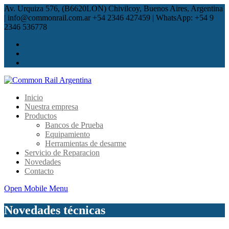
Av. Urquiza 576, (B6620LON) Chivilcoy, Buenos Aires, Argentina
| info@commonrail.com.ar
+54 2346 427459 | WhatsApp: +54 9
2346 536778
Inicio
Nuestra empresa
Productos
Bancos de Prueba
Equipamiento
Herramientas de desarme
Servicio de Reparacion
Novedades
Contacto
Open Mobile Menu
Novedades técnicas