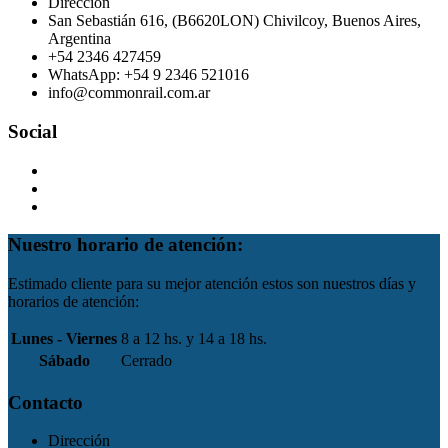
Dirección
San Sebastián 616, (B6620LON) Chivilcoy, Buenos Aires,
Argentina
+54 2346 427459
WhatsApp: +54 9 2346 521016
info@commonrail.com.ar
Social
Nuestro horario de atención:
Estimado cliente para su mejor atención estos son nuestros días y
horarios de atención:
Lunes - Viernes
8 a 12 hs. y 14 a 18 hs.
Sábado
Cerrado
Contacto
Dirección